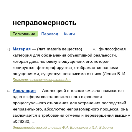
неправомерность
Толкование
Перевод
Книги
Материя
— (лат. materia вещество) «...философская
41
категория для обозначения объективной реальности,
которая дана человеку в ощущениях его, которая
копируется, фотографируется, отображается нашими
ощущениями, существуя независимо от них» (Ленин В. И …
Большая советская энциклопедия
Апелляция
— Апелляцией в тесном смысле называется
42
одна из форм восстановительного охранения
процессуального отношения для устранения последствий
неправильного, абсолютно неправомерного процесса; она
заключается в требовании отмены и перевершения высшим
в&#8230; …
Энциклопедический словарь Ф.А. Брокгауза и И.А. Ефрона