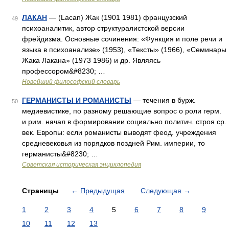
ЛАКАН
— (Lacan) Жак (1901 1981) французский
49
психоаналитик, автор структуралистской версии
фрейдизма. Основные сочинения: «Функция и поле речи и
языка в психоанализе» (1953), «Тексты» (1966), «Семинары
Жака Лакана» (1973 1986) и др. Являясь
профессором&#8230; …
Новейший философский словарь
ГЕРМАНИСТЫ И РОМАНИСТЫ
— течения в бурж.
50
медиевистике, по разному решающие вопрос о роли герм.
и рим. начал в формировании социально политич. строя ср.
век. Европы: если романисты выводят феод. учреждения
средневековья из порядков поздней Рим. империи, то
германисты&#8230; …
Советская историческая энциклопедия
Страницы
←
Предыдущая
Следующая
→
1
2
3
4
5
6
7
8
9
10
11
12
13