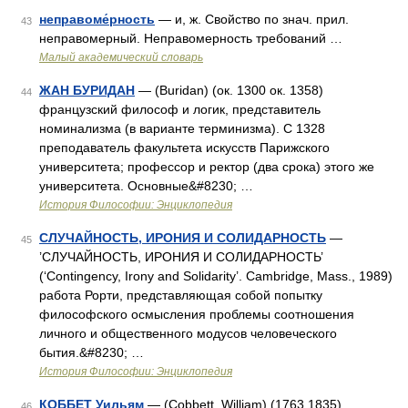
неправоме́рность
— и, ж. Свойство по знач. прил.
43
неправомерный. Неправомерность требований …
Малый академический словарь
ЖАН БУРИДАН
— (Buridan) (ок. 1300 ок. 1358)
44
французский философ и логик, представитель
номинализма (в варианте терминизма). С 1328
преподаватель факультета искусств Парижского
университета; профессор и ректор (два срока) этого же
университета. Основные&#8230; …
История Философии: Энциклопедия
СЛУЧАЙНОСТЬ, ИРОНИЯ И СОЛИДАРНОСТЬ
—
45
’СЛУЧАЙНОСТЬ, ИРОНИЯ И СОЛИДАРНОСТЬ’
(‘Contingency, Irony and Solidarity’. Cambridge, Mass., 1989)
работа Рорти, представляющая собой попытку
философского осмысления проблемы соотношения
личного и общественного модусов человеческого
бытия.&#8230; …
История Философии: Энциклопедия
КОББЕТ Уильям
— (Cobbett, William) (1763 1835),
46