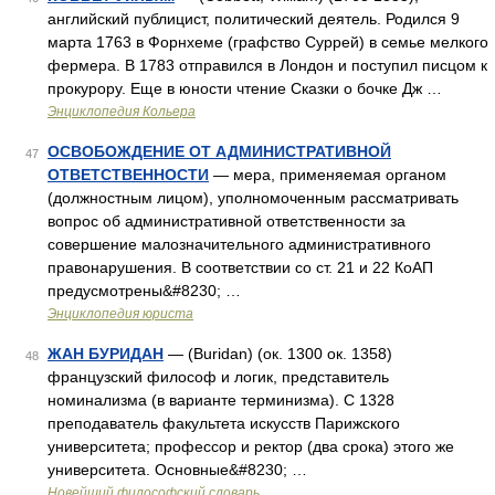
английский публицист, политический деятель. Родился 9
марта 1763 в Форнхеме (графство Суррей) в семье мелкого
фермера. В 1783 отправился в Лондон и поступил писцом к
прокурору. Еще в юности чтение Сказки о бочке Дж …
Энциклопедия Кольера
ОСВОБОЖДЕНИЕ ОТ АДМИНИСТРАТИВНОЙ
47
ОТВЕТСТВЕННОСТИ
— мера, применяемая органом
(должностным лицом), уполномоченным рассматривать
вопрос об административной ответственности за
совершение малозначительного административного
правонарушения. В соответствии со ст. 21 и 22 КоАП
предусмотрены&#8230; …
Энциклопедия юриста
ЖАН БУРИДАН
— (Buridan) (ок. 1300 ок. 1358)
48
французский философ и логик, представитель
номинализма (в варианте терминизма). С 1328
преподаватель факультета искусств Парижского
университета; профессор и ректор (два срока) этого же
университета. Основные&#8230; …
Новейший философский словарь